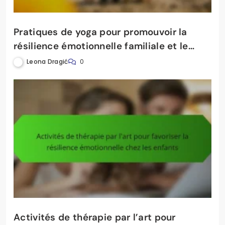
Pratiques de yoga pour promouvoir la
résilience émotionnelle familiale et le
bien-être mental
Leona Dragić
0
Activités de thérapie par l’art pour