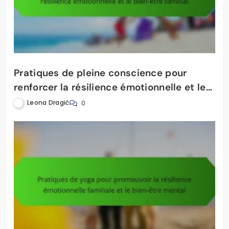
Pratiques de pleine conscience pour
renforcer la résilience émotionnelle et le
bien-être familial
Leona Dragić
0