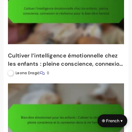
Cultiver l’intelligence émotionnelle chez
les enfants : pleine conscience, connexion
et résilience pour le bien-être familial
Leona Dragić
0
🌐 French ▾