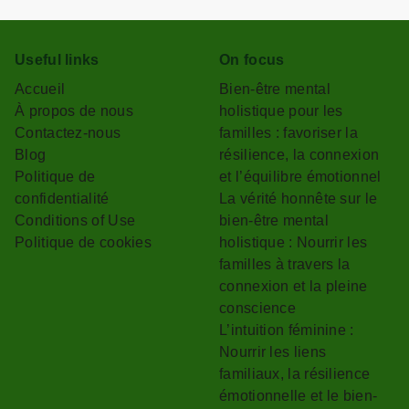
Useful links
On focus
Accueil
Bien-être mental
À propos de nous
holistique pour les
Contactez-nous
familles : favoriser la
Blog
résilience, la connexion
Politique de
et l’équilibre émotionnel
confidentialité
La vérité honnête sur le
Conditions of Use
bien-être mental
Politique de cookies
holistique : Nourrir les
familles à travers la
connexion et la pleine
conscience
L’intuition féminine :
Nourrir les liens
familiaux, la résilience
émotionnelle et le bien-