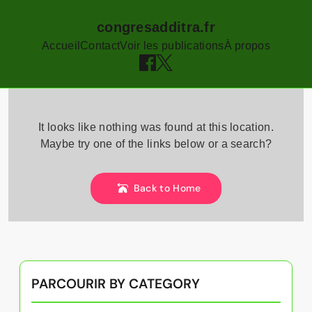
congresadditra.fr
Accueil
Contact
Voir les publications
À propos
Skip
to
It looks like nothing was found at this location.
content
Maybe try one of the links below or a search?
Back to Home
PARCOURIR BY CATEGORY